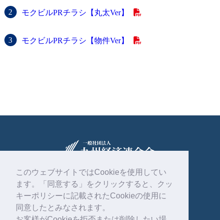
モクビルPRチラシ【丸太Ver】
モクビルPRチラシ【物件Ver】
このウェブサイトではCookieを使用してい
ます。「同意する」をクリックすると、クッ
〒810-0004
福岡市中央区渡辺通2丁目1番82号
キーポリシーに記載されたCookieの使用に
電気ビル共創館6階
同意したとみなされます。
お客様がCookieを拒否または削除したい場