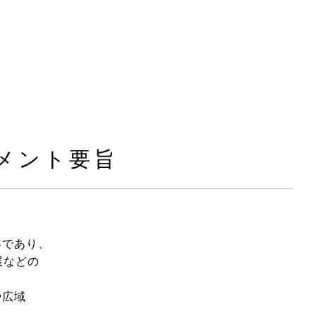
コメント要旨
年であり、
展などの
や広域