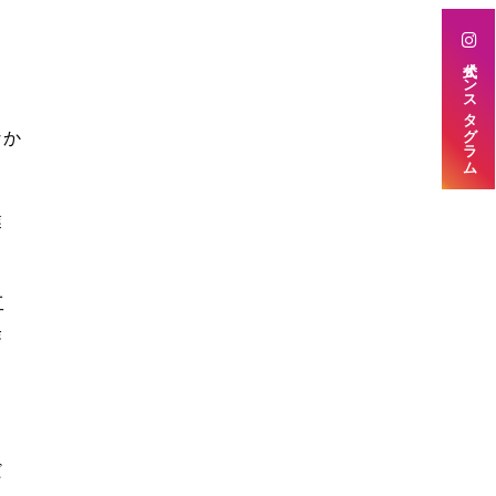
公式インスタグラム
なか
業
工
経
だ