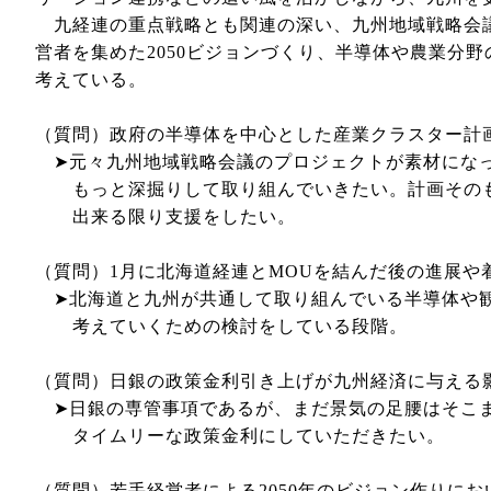
九経連の重点戦略とも関連の深い、九州地域戦略会議
営者を集めた2050ビジョンづくり、半導体や農業分
考えている。
（質問）政府の半導体を中心とした産業クラスター計
➤元々九州地域戦略会議のプロジェクトが素材になっ
もっと深掘りして取り組んでいきたい。計画そのも
出来る限り支援をしたい。
（質問）1月に北海道経連とMOUを結んだ後の進展や
➤北海道と九州が共通して取り組んでいる半導体や観
考えていくための検討をしている段階。
（質問）日銀の政策金利引き上げが九州経済に与える
➤日銀の専管事項であるが、まだ景気の足腰はそこま
タイムリーな政策金利にしていただきたい。
（質問）若手経営者による2050年のビジョン作りに