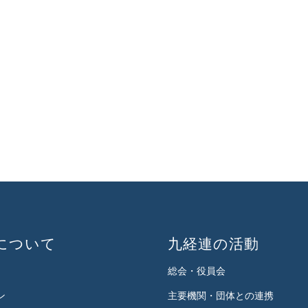
について
九経連の活動
総会・役員会
ン
主要機関・団体との連携