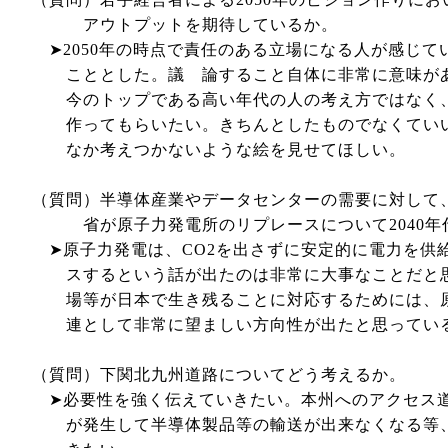
アウトプットを期待しているか。
➤2050年の時点で責任のある立場になる人が感じ
こととした。議 論すること自体に非常に意味が
今のトップである高い年代の人の考え方ではなく、
作ってもらいたい。きちんとしたものでなくていい
なか考えつかないような絵を見せてほしい。
（質問）半導体産業やデータセンターの需要に対して
省が原子力発電所のリプレースについて2040年
➤原子力発電は、CO2を出さずに安定的に電力を供
スするという話が出たのは非常に大事なことだと思
場等が日本で生き残ることに対応するためには、原
連として非常に望ましい方向性が出たと思ってい
（質問）下関北九州道路についてどう考えるか。
➤必要性を強く伝えていきたい。本州へのアクセス道
が発生して半導体製品等の輸送が出来なくなる等、