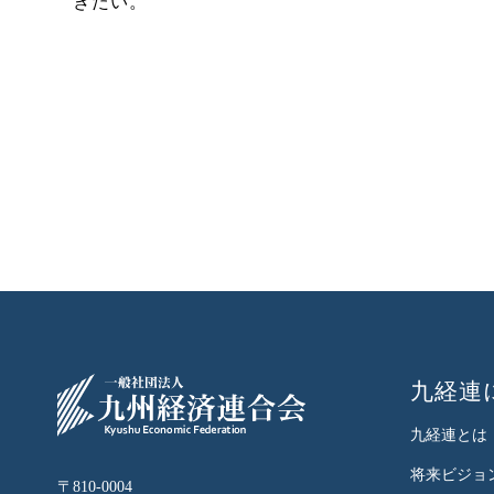
きたい。
九経連
九経連とは
将来ビジョ
〒810-0004