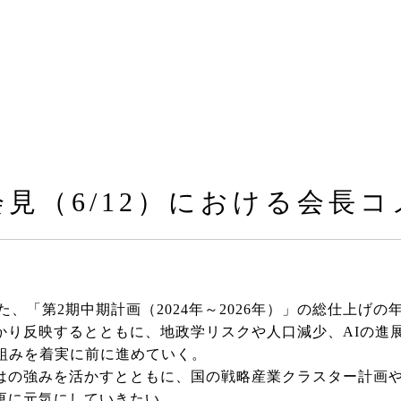
会見（6/12）における会長
た、「第2期中期計画（2024年～2026年）」の総仕上げの
かり反映するとともに、地政学リスクや人口減少、AIの進
組みを着実に前に進めていく。
の強みを活かすとともに、国の戦略産業クラスター計画
更に元気にしていきたい。