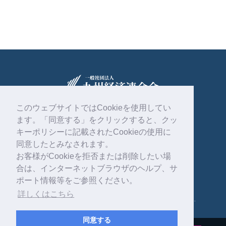
このウェブサイトではCookieを使用してい
ます。「同意する」をクリックすると、クッ
〒810-0004
福岡市中央区渡辺通2丁目1番82号
キーポリシーに記載されたCookieの使用に
電気ビル共創館6階
同意したとみなされます。
お客様がCookieを拒否または削除したい場
092-761-4261
合は、インターネットブラウザのヘルプ、サ
ポート情報等をご参照ください。
詳しくはこちら
Copyright © 一般社団法人 九州経済連合会 . All rights reserved.
同意する