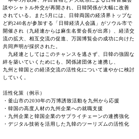
談やシャトル外交が再開され、日韓関係が大幅に改善
されている。また5月には、日韓両国の経済界トップな
ど約240名が参加する「日韓経済人会議」がソウル市で
開催され（九経連からは麻生名誉会長が出席）、経済交
流の拡大、相互交流の促進、万国博覧会の成功に向けた
共同声明が採択された。
九経連としてはこのチャンスを逃さず、日韓の強固な
絆を築いていくためにも、関係諸団体と連携し、
九州と韓国との経済交流の活性化について速やかに検討
していく。
活性化策（例示）
・釜山市の2030年の万博誘致活動を九州から応援
・韓国の高度人材の九州企業への就職支援
・九州企業と韓国企業のサプライチェーンの連携強化
・デジタル技術を活用した九韓のツーリズムの活性化