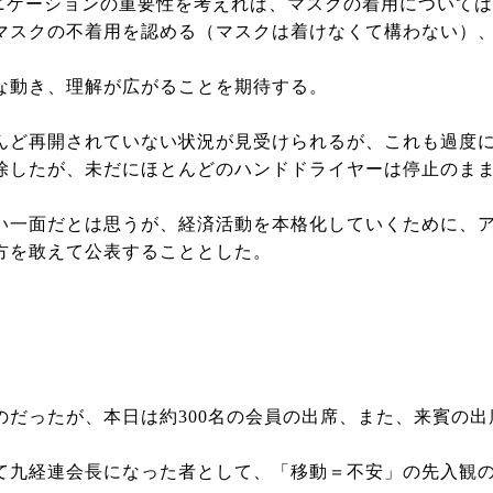
ニケーションの重要性を考えれば、マスクの着用については
マスクの不着用を認める（マスクは着けなくて構わない）
な動き、理解が広がることを期待する。
ど再開されていない状況が見受けられるが、これも過度に
除したが、未だにほとんどのハンドドライヤーは停止のま
一面だとは思うが、経済活動を本格化していくために、ア
方を敢えて公表することとした。
だったが、本日は約300名の会員の出席、また、来賓の出
九経連会長になった者として、「移動＝不安」の先入観