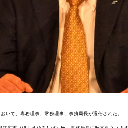
において、専務理事、常務理事、事務局長が選任された。
江広重（ほりえひろしげ）氏、事務局長に升本喜之（ま