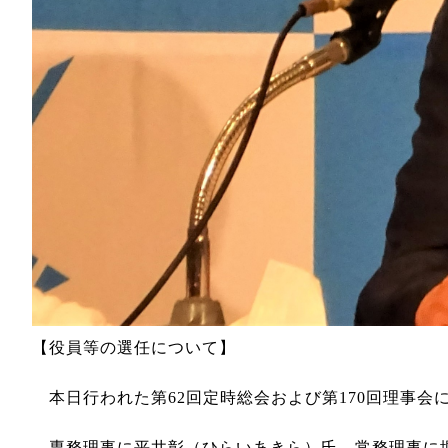
【役員等の選任について】
本日行われた第62回定時総会および第170回理事会
専務理事に平井彰（ひらいあきら）氏、常務理事に堀