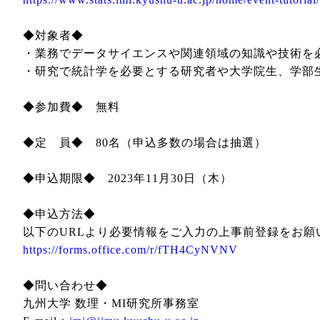
◆対象者◆
・業務でデータサイエンスや関連領域の知識や技術を
・研究で統計学を必要とする研究者や大学院生、学部
◆参加費◆ 無料
◆定 員◆ 80名（申込多数の場合は抽選）
◆申込期限◆ 2023年11月30日（木）
◆申込方法◆
以下のURLより必要情報をご入力の上事前登録をお願
https://forms.office.com/r/fTH4CyNVNV
◆問い合わせ◆
九州大学 数理・MI研究所事務室