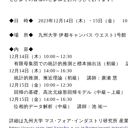
◆日 時◆ 2023年12月14日（木）・15日（金） 10:0
◆場 所◆ 九州大学 伊都キャンパス ウエスト1号館 C
◆内 容◆
12月14日（木）10:00～12:30
有限母集団での統計的推測と標本抽出法（初級） 講
12月14日（木）14:00～16:30
統計的推測、漸近理論（初級） 講師：廣瀬 慧
12月15日（金）10:00～12:30
回帰の基礎、高次元線形回帰モデル（中級～上級） 
12月15日（金）14:00～16:30
位相的データ解析（中級） 講師：池 祐一
詳細は九州大学 マス･フォア･インダストリ研究所 産
https://www.stats.imi.kyushu-u.ac.jp/home/event-tutorial/