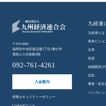
九経連
九経連とは
将来ビジョ
〒810-0004
福岡市中央区渡辺通2丁目1番82号
沿革
電気ビル共創館6階
役員
092-761-4261
組織図及び
定款
入会案内
事業・収支
パンフレット
情報セキュリティーポリシー
Cookieポリシー