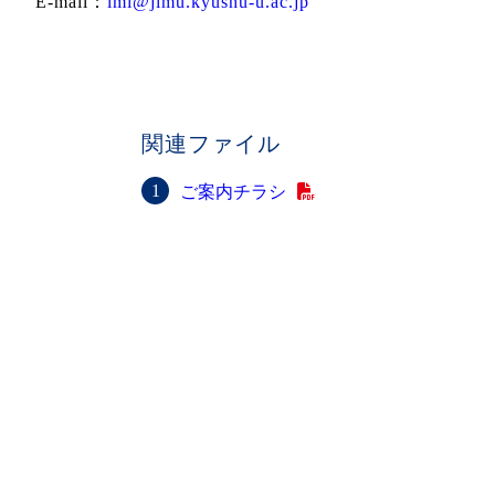
E-mail：
imi@jimu.kyushu-u.ac.jp
関連ファイル
ご案内チラシ