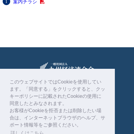
案内チラシ
このウェブサイトではCookieを使用してい
ます。「同意する」をクリックすると、クッ
〒810-0004
福岡市中央区渡辺通2丁目1番82号
キーポリシーに記載されたCookieの使用に
電気ビル共創館6階
同意したとみなされます。
お客様がCookieを拒否または削除したい場
092-761-4261
合は、インターネットブラウザのヘルプ、サ
ポート情報等をご参照ください。
詳しくはこちら