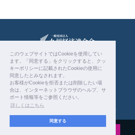
このウェブサイトではCookieを使用してい
ます。「同意する」をクリックすると、クッ
〒810-0004
福岡市中央区渡辺通2丁目1番82号
キーポリシーに記載されたCookieの使用に
電気ビル共創館6階
同意したとみなされます。
お客様がCookieを拒否または削除したい場
092-761-4261
合は、インターネットブラウザのヘルプ、サ
ポート情報等をご参照ください。
詳しくはこちら
Copyright © 一般社団法人 九州経済連合会 . All rights reserved.
同意する
公式インスタグラム