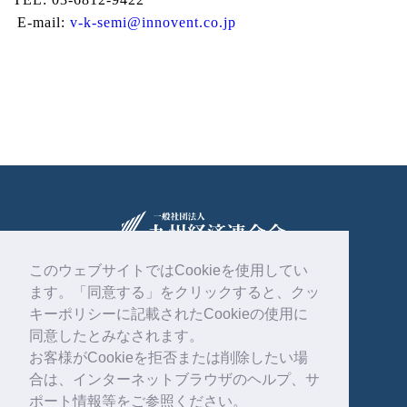
E-mail:
v-k-semi@innovent.co.jp
このウェブサイトではCookieを使用してい
ます。「同意する」をクリックすると、クッ
〒810-0004
福岡市中央区渡辺通2丁目1番82号
キーポリシーに記載されたCookieの使用に
電気ビル共創館6階
同意したとみなされます。
お客様がCookieを拒否または削除したい場
092-761-4261
合は、インターネットブラウザのヘルプ、サ
ポート情報等をご参照ください。