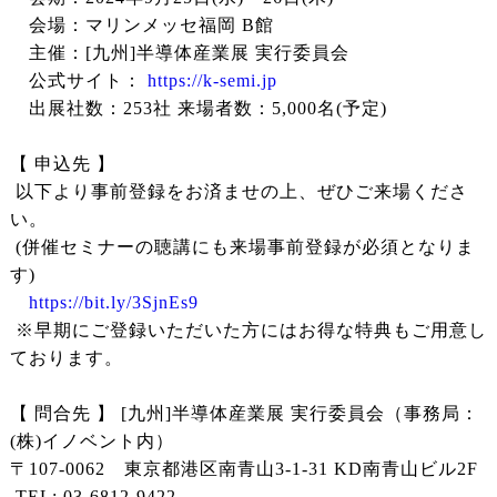
会場：マリンメッセ福岡 B館
主催：[九州]半導体産業展 実行委員会
公式サイト：
https://k-semi.jp
出展社数：253社 来場者数：5,000名(予定)
【 申込先 】
以下より事前登録をお済ませの上、ぜひご来場くださ
い。
(併催セミナーの聴講にも来場事前登録が必須となりま
す)
https://bit.ly/3SjnEs9
※早期にご登録いただいた方にはお得な特典もご用意し
ております。
【 問合先 】 [九州]半導体産業展 実行委員会（事務局：
(株)イノベント内）
〒107-0062 東京都港区南青山3-1-31 KD南青山ビル2F
TEL: 03-6812-9422