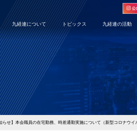
公
九経連について
トピックス
九経連の活動
知らせ】本会職員の在宅勤務、時差通勤実施について（新型コロナウイ