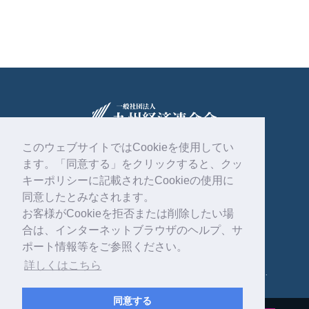
このウェブサイトではCookieを使用してい
ます。「同意する」をクリックすると、クッ
〒810-0004
福岡市中央区渡辺通2丁目1番82号
キーポリシーに記載されたCookieの使用に
電気ビル共創館6階
同意したとみなされます。
お客様がCookieを拒否または削除したい場
092-761-4261
合は、インターネットブラウザのヘルプ、サ
ポート情報等をご参照ください。
詳しくはこちら
Copyright © 一般社団法人 九州経済連合会 . All rights reserved.
同意する