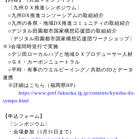
〔九州ＤＸ推進シンポジウム〕
○九州DX推進コンソーシアムの取組紹介
○九州の各県・地域DX推進コミュニティの取組紹介
○デジタル田園都市国家構想応援団の取組紹介
〔デジタル田園都市国家構想応援団ワークショップ〕
※3会場同時並行で実施
○デジ田ローカルハブと地域ＤＸプロデューサー人材
○ＧＸ・カーボンニュートラル
○平時・有事のウエルビーイング／共助のIDとデータ
連携
※詳細はこちら（福岡県HP）
https://www.pref.fukuoka.lg.jp/contents/kyushu-dx-
sympo.html
【申込フォーム】
〔シンポジウム〕
・会場参加（1月31日まで）