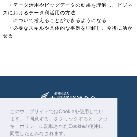
・データ活用やビッグデータの効果を理解し、ビジネ
スにおけるデータ利活用の方法
について考えることができるようになる
・必要なスキルや具体的な事例を理解し、今後に活か
せる
このウェブサイトではCookieを使用してい
ます。「同意する」をクリックすると、クッ
〒810-0004
福岡市中央区渡辺通2丁目1番82号
キーポリシーに記載されたCookieの使用に
電気ビル共創館6階
同意したとみなされます。