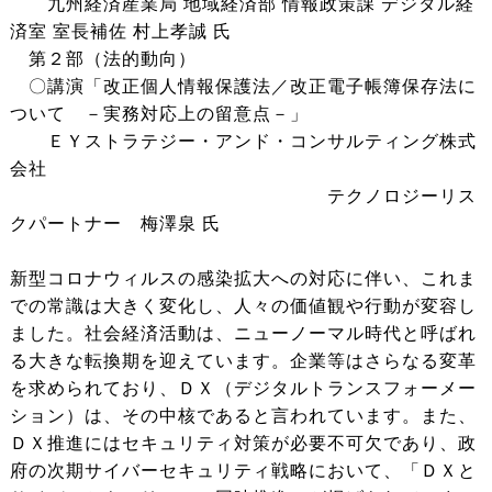
九州経済産業局 地域経済部 情報政策課 デジタル経
済室 室長補佐 村上孝誠 氏
第２部（法的動向）
〇講演「改正個人情報保護法／改正電子帳簿保存法に
ついて －実務対応上の留意点－」
ＥＹストラテジー・アンド・コンサルティング株式
会社
テクノロジーリス
クパートナー 梅澤泉 氏
新型コロナウィルスの感染拡大への対応に伴い、これま
での常識は大きく変化し、人々の価値観や行動が変容し
ました。社会経済活動は、ニューノーマル時代と呼ばれ
る大きな転換期を迎えています。企業等はさらなる変革
を求められており、ＤＸ（デジタルトランスフォーメー
ション）は、その中核であると言われています。また、
ＤＸ推進にはセキュリティ対策が必要不可欠であり、政
府の次期サイバーセキュリティ戦略において、「ＤＸと