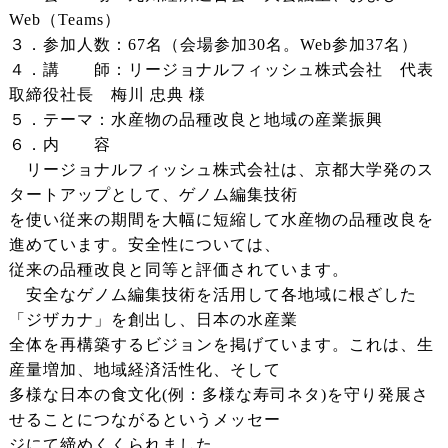
Web（Teams）
３．参加人数：67名（会場参加30名。Web参加37名）
４．講 師：リージョナルフィッシュ株式会社 代表
取締役社長 梅川 忠典 様
５．テーマ：水産物の品種改良と地域の産業振興
６．内 容
リージョナルフィッシュ株式会社は、京都大学発のス
タートアップとして、ゲノム編集技術
を使い従来の期間を大幅に短縮して水産物の品種改良を
進めています。安全性については、
従来の品種改良と同等と評価されています。
安全なゲノム編集技術を活用して各地域に根ざした
「ジザカナ」を創出し、日本の水産業
全体を再構築するビジョンを掲げています。これは、生
産量増加、地域経済活性化、そして
多様な日本の食文化(例：多様な寿司ネタ)を守り発展さ
せることにつながると
いう
メッセー
ジにて締めくくられました。