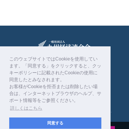
このウェブサイトではCookieを使用してい
ます。「同意する」をクリックすると、クッ
〒810-0004
福岡市中央区渡辺通2丁目1番82号
キーポリシーに記載されたCookieの使用に
電気ビル共創館6階
同意したとみなされます。
お客様がCookieを拒否または削除したい場
092-761-4261
合は、インターネットブラウザのヘルプ、サ
ポート情報等をご参照ください。
詳しくはこちら
Copyright © 一般社団法人 九州経済連合会 . All rights reserved.
同意する