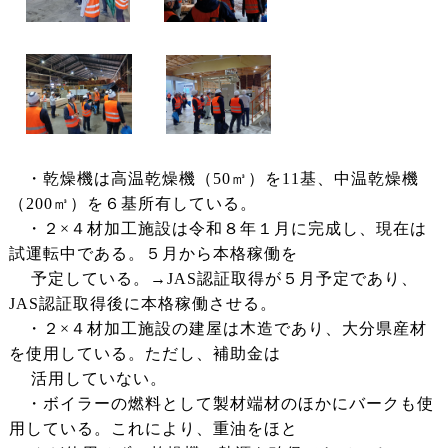
・乾燥機は高温乾燥機（50㎥）を11基、中温乾燥機
（200㎥）を６基所有している。
・２×４材加工施設は令和８年１月に完成し、現在は
試運転中である。５月から本格稼働を
予定している。→JAS認証取得が５月予定であり、
JAS認証取得後に本格稼働させる。
・２×４材加工施設の建屋は木造であり、大分県産材
を使用している。ただし、補助金は
活用していない。
・ボイラーの燃料として製材端材のほかにバークも使
用している。これにより、重油をほと