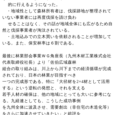
的に行えるようになった。
・地域性として森林所有者は、伐採跡地が整理されて
いない事業者には再度伐採を請け負わ
せることはなく、その話が地域全体にも広がるため自
然と伐採事業者が淘汰されている。
・土地込みでの立木買いを依頼されることが増加して
いる。また、保安林率は６割である。
最後に林業部会事業ＷＧ角座長（九州木材工業株式会社
代表取締役社長）より「佐伯広域森林
組合の取り組みは、川上から川下までの経済循環が完成
されており、日本の林業が目指すべき
一つの完成形である。特に『大径材を2×4材として活用
する』という逆転の発想と、それを支える
若手人材の確保は、他の地域にとっても大いに参考にな
る。九経連としても、こうした成功事例
を九州全体に波及させ、需要創出（非住宅の木造化等）
をさらに加速させていきたい」と総評を