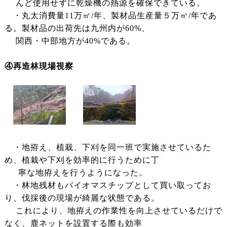
んど使用せずに乾燥機の熱源を確保できている。
・丸太消費量11万㎥/年、製材品生産量５万㎥/年であ
る。製材品の出荷先は九州内が60%、
関西・中部地方が40%である。
④再造林現場視察
・地拵え、植栽、下刈を同一班で実施させているた
め、植栽や下刈を効率的に行うために丁
寧な地拵えを行うようになった。
・林地残材もバイオマスチップとして買い取ってお
り、伐採後の現場が綺麗な状態である。
これにより、地拵えの作業性を向上させているだけで
なく、鹿ネットを設置する際も効率