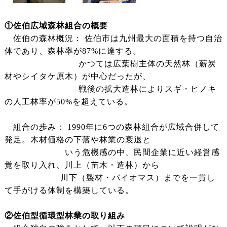
①佐伯広域森林組合の概要
佐伯の森林概況： 佐伯市は九州最大の面積を持つ自治
体であり、森林率が87%に達する。
かつては広葉樹主体の天然林（薪炭
材やシイタケ原木）が中心だったが、
戦後の拡大造林によりスギ・ヒノキ
の人工林率が50%を超えている。
組合の歩み： 1990年に6つの森林組合が広域合併して
発足。木材価格の下落や林業の衰退と
いう危機感の中、民間企業に近い経営感
覚を取り入れ、川上（苗木・造林）から
川下（製材・バイオマス）までを一貫し
て手がける体制を構築している。
②佐伯型循環型林業の取り組み