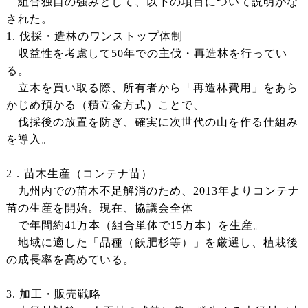
組合独自の強みとして、以下の項目について説明がな
された。
1. 伐採・造林のワンストップ体制
収益性を考慮して50年での主伐・再造林を行ってい
る。
立木を買い取る際、所有者から「再造林費用」をあら
かじめ預かる（積立金方式）ことで、
伐採後の放置を防ぎ、確実に次世代の山を作る仕組み
を導入。
2．苗木生産（コンテナ苗）
九州内での苗木不足解消のため、2013年よりコンテナ
苗の生産を開始。現在、協議会全体
で年間約41万本（組合単体で15万本）を生産。
地域に適した「品種（飫肥杉等）」を厳選し、植栽後
の成長率を高めている。
3. 加工・販売戦略