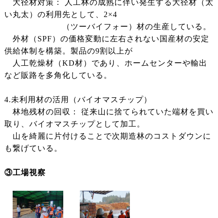
大径材対策： 人工林の成熟に伴い発生する大径材（太
い丸太）の利用先として、2×4
（ツーバイフォー）材の生産している。
外材（SPF）の価格変動に左右されない国産材の安定
供給体制を構築。製品の9割以上が
人工乾燥材（KD材）であり、ホームセンターや輸出
など販路を多角化している。
4.未利用材の活用（バイオマスチップ）
林地残材の回収： 従来山に捨てられていた端材を買い
取り、バイオマスチップとして加工。
山を綺麗に片付けることで次期造林のコストダウンに
も繋げている。
③工場視察