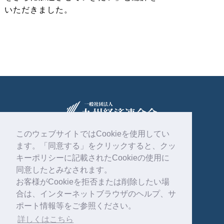
いただきました。
このウェブサイトではCookieを使用してい
ます。「同意する」をクリックすると、クッ
〒810-0004
福岡市中央区渡辺通2丁目1番82号
キーポリシーに記載されたCookieの使用に
電気ビル共創館6階
同意したとみなされます。
お客様がCookieを拒否または削除したい場
092-761-4261
合は、インターネットブラウザのヘルプ、サ
ポート情報等をご参照ください。
詳しくはこちら