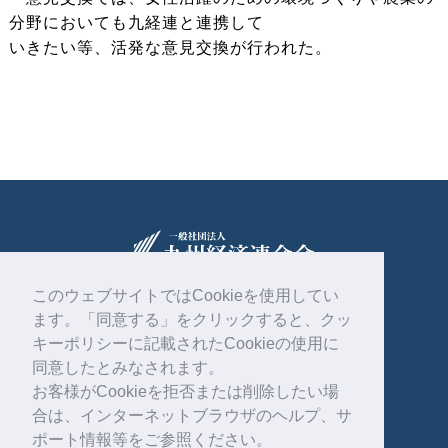
分野においても九経連と連携して
いきたい等、活発な意見交換が行われた。
このウェブサイトではCookieを使用してい
ます。「同意する」をクリックすると、クッ
〒810-0004
福岡市中央区渡辺通2丁目1番82号
キーポリシーに記載されたCookieの使用に
電気ビル共創館6階
同意したとみなされます。
お客様がCookieを拒否または削除したい場
092-761-4261
合は、インターネットブラウザのヘルプ、サ
ポート情報等をご参照ください。