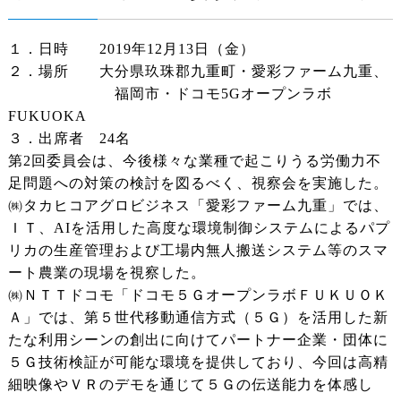
１．日時 2019年12月13日（金）
２．場所 大分県玖珠郡九重町・愛彩ファーム九重、
福岡市・ドコモ5Gオープンラボ
FUKUOKA
３．出席者 24名
第2回委員会は、今後様々な業種で起こりうる労働力不
足問題への対策の検討を図るべく、視察会を実施した。
㈱タカヒコアグロビジネス「愛彩ファーム九重」では、
ＩＴ、AIを活用した高度な環境制御システムによるパプ
リカの生産管理および工場内無人搬送システム等のスマ
ート農業の現場を視察した。
㈱ＮＴＴドコモ「ドコモ５ＧオープンラボＦＵＫＵＯＫ
Ａ」では、第５世代移動通信方式（５Ｇ）を活用した新
たな利用シーンの創出に向けてパートナー企業・団体に
５Ｇ技術検証が可能な環境を提供しており、今回は高精
細映像やＶＲのデモを通じて５Ｇの伝送能力を体感し