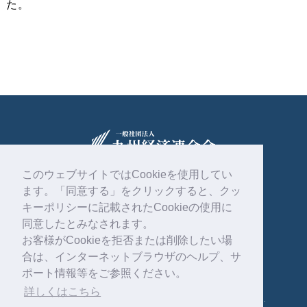
た。
このウェブサイトではCookieを使用してい
ます。「同意する」をクリックすると、クッ
〒810-0004
福岡市中央区渡辺通2丁目1番82号
キーポリシーに記載されたCookieの使用に
電気ビル共創館6階
同意したとみなされます。
お客様がCookieを拒否または削除したい場
092-761-4261
合は、インターネットブラウザのヘルプ、サ
ポート情報等をご参照ください。
詳しくはこちら
Copyright © 一般社団法人 九州経済連合会 . All rights reserved.