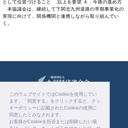
として位置づけること 以上を要望 ４．今後の進め方
本協議会は、継続して下関北九州道路の早期事業化の
実現に向けて、関係機関と連携しながら取り組んでい
く。
このウェブサイトではCookieを使用してい
ます。「同意する」をクリックすると、クッ
〒810-0004
福岡市中央区渡辺通2丁目1番82号
キーポリシーに記載されたCookieの使用に
電気ビル共創館6階
同意したとみなされます。
お客様がCookieを拒否または削除したい場
092-761-4261