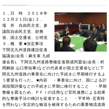
１．日 時 ２０１８年
１２月２１日(金) ２．
場 所 自由民主党、参
議院自由民主党、財務
省、国土交通省、公明党
３．概 要 ■決定事項
下関北九州道路建設促進
協議会(会長：麻生泰 九経
連会長)、下関北九州道路整備促進期成同盟会(会長：村
岡嗣政 山口県知事)などの代表者が国土交通省などに下
関北九州道路の事業化に向けた手続きに早期移行するよ
う要望を行った。 ■内容 ・事業化に向け、国による計
画段階評価などの手続きに早期に移行すること ・早期
整備を図るため、ＰＦＩの活用など官民連携による効果
的な整備手法の検討を促進すること ・平常時･災害時
を問わない安定的な輸送を確保するための重要物流道路