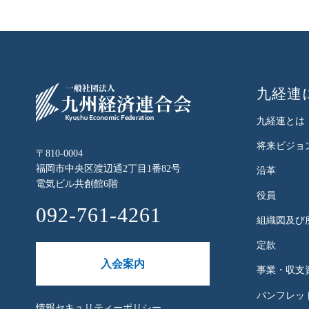
九経連
九経連とは
将来ビジョ
〒810-0004
福岡市中央区渡辺通2丁目1番82号
沿革
電気ビル共創館6階
役員
092-761-4261
組織図及び
定款
入会案内
事業・収支
パンフレット
情報セキュリティーポリシー