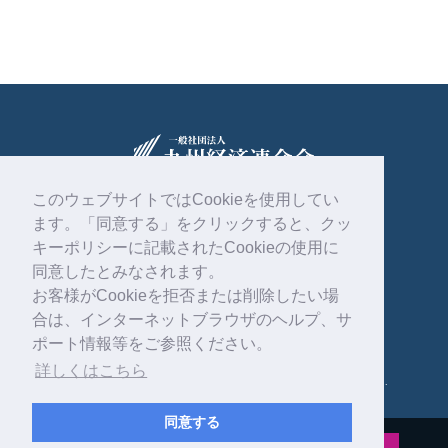
このウェブサイトではCookieを使用してい
ます。「同意する」をクリックすると、クッ
〒810-0004
福岡市中央区渡辺通2丁目1番82号
キーポリシーに記載されたCookieの使用に
電気ビル共創館6階
同意したとみなされます。
お客様がCookieを拒否または削除したい場
092-761-4261
合は、インターネットブラウザのヘルプ、サ
ポート情報等をご参照ください。
詳しくはこちら
Copyright © 一般社団法人 九州経済連合会 . All rights reserved.
同意する