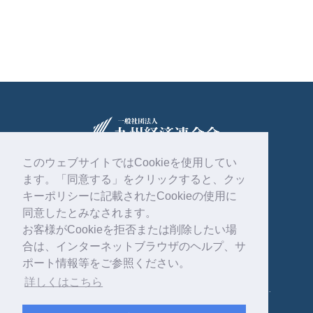
このウェブサイトではCookieを使用してい
ます。「同意する」をクリックすると、クッ
〒810-0004
福岡市中央区渡辺通2丁目1番82号
キーポリシーに記載されたCookieの使用に
電気ビル共創館6階
同意したとみなされます。
お客様がCookieを拒否または削除したい場
092-761-4261
合は、インターネットブラウザのヘルプ、サ
ポート情報等をご参照ください。
詳しくはこちら
Copyright © 一般社団法人 九州経済連合会 . All rights reserved.